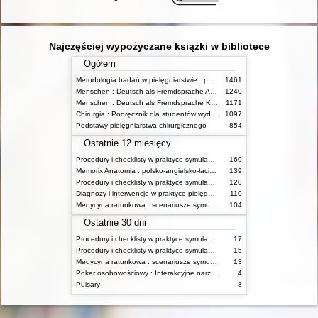
Najczęściej wypożyczane książki w bibliotece
Ogółem
Metodologia badań w pielęgniarstwie : podręcznik dla studiów medycznych
1461
Menschen : Deutsch als Fremdsprache Arbeitsbuch
1240
Menschen : Deutsch als Fremdsprache Kursbuch
1171
Chirurgia : Podręcznik dla studentów wydziałów nauk o zdrowiu
1097
Podstawy pielęgniarstwa chirurgicznego
854
Ostatnie 12 miesięcy
Procedury i checklisty w praktyce symulacji medycznej : Kompetencje pielęgniarskie T. 2
160
Memorix Anatomia : polsko-angielsko-łacińskie mianownictwo anatomiczne
139
Procedury i checklisty w praktyce symulacji medycznej : Kompetencje pielęgniarskie Tom 1
120
Diagnozy i interwencje w praktyce pielęgniarskiej
110
Medycyna ratunkowa : scenariusze symulacyjne
104
Ostatnie 30 dni
Procedury i checklisty w praktyce symulacji medycznej : Kompetencje pielęgniarskie T. 2
17
Procedury i checklisty w praktyce symulacji medycznej : Kompetencje pielęgniarskie Tom 1
15
Medycyna ratunkowa : scenariusze symulacyjne
13
Poker osobowościowy : Interakcyjne narzędzie służące rozwojowi zespołów, grup i jednostek
4
Pulsary
3