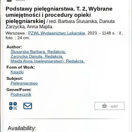
Podstawy pielęgniarstwa. T. 2, Wybrane
umiejętności i procedury opieki
pielęgniarskiej
/ red. Barbara Ślusarska, Danuta
Zarzycka, Anna Majda.
Warszawa :
PZWL Wydawnictwo Lekarskie
, 2023.
-
1148 s. : il.,
foto. ; 24 cm.
Author
Ślusarska Barbara.
Redakcja.
Zarzycka Danuta.
Redakcja.
Majda Anna (pielęgniarstwo).
Redakcja.
Form of Work
Książki
Subject
Pielęgniarstwo
Genre/Form
Podręcznik
add
Availability: