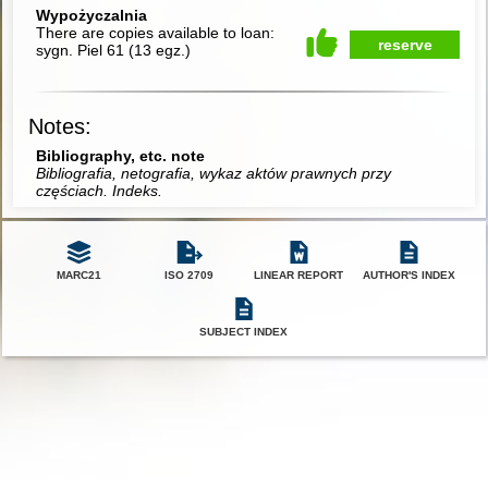
Wypożyczalnia
There are copies available to loan:
reserve
sygn. Piel 61
(
13 egz.
)
Notes:
Bibliography, etc. note
Bibliografia, netografia, wykaz aktów prawnych przy
częściach. Indeks.
MARC21
ISO 2709
LINEAR REPORT
AUTHOR'S INDEX
SUBJECT INDEX