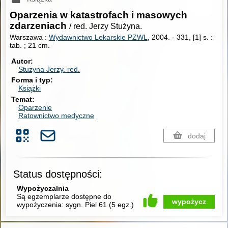
Oparzenia w katastrofach i masowych
zdarzeniach
/ red. Jerzy Stużyna.
Warszawa :
Wydawnictwo Lekarskie PZWL
, 2004.
-
331, [1] s. :
tab. ; 21 cm.
Autor
Stużyna Jerzy.
red.
Forma i typ
Książki
Temat
Oparzenie
Ratownictwo medyczne
dodaj
Status dostępności:
Wypożyczalnia
Są egzemplarze dostępne do
wypożycz
wypożyczenia:
sygn. Piel 61
(
5 egz.
)