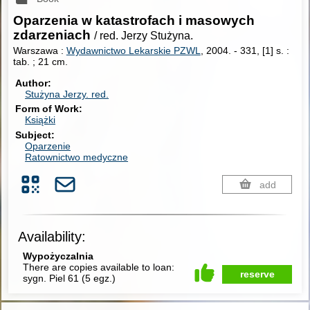
Oparzenia w katastrofach i masowych
zdarzeniach
/ red. Jerzy Stużyna.
Warszawa :
Wydawnictwo Lekarskie PZWL
, 2004.
-
331, [1] s. :
tab. ; 21 cm.
Author
Stużyna Jerzy.
red.
Form of Work
Książki
Subject
Oparzenie
Ratownictwo medyczne
add
Availability:
Wypożyczalnia
There are copies available to loan:
reserve
sygn. Piel 61
(
5 egz.
)