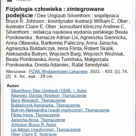
Fizjologia człowieka : zintegrowane
podejście
/ Dee Unglaub Silverthorn ; współpraca
Bruce R. Johnson ; koordynator ilustracji William C. Ober ;
ilustrator Claire E. Ober ; konsultant kliniczny Andrew C.
Silverthorn ; redakcja naukowa wydania polskiego Beata
Ponikowska ; tłumacze Adrian Lis, Agnieszka Siennicka,
Anna Otlewska, Bartłomiej Paleczny, Anna Janocha,
Agnieszka Buldańczyk, Irena Flinta, Robert Skalik,
Aleksandra Butrym, Wojciech Barg, Wojciech Woźniak,
Beata Ponikowska, Anna Tumińska, Małgorzata
Ponikowska, Dorota Adamiec, Rafał Seredyński.
Warszawa :
PZWL Wydawnictwo Lekarskie
, 2021.
-
833, [1], 74,
[2] : il., fot., wyk. ; 29 cm.
Autor
Silverthorn Dee Unglaub (1948- ).
Autor
Adamiec Dorota (fizjolog).
Tłumaczenie
Barg Wojciech.
Tłumaczenie
Buldańczyk Agnieszka.
Tłumaczenie
Butrym Aleksandra (nauki medyczne).
Tłumaczenie
Flinta Irena.
Tłumaczenie
Janocha Anna.
Tłumaczenie
Johnson Bruce R.
Autor
Lis Adrian (medycyna).
Tłumaczenie
Ober Claire E.
Ilustracje