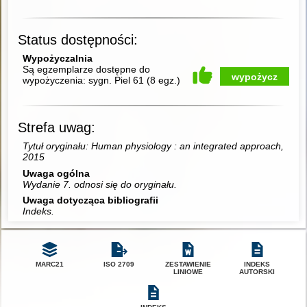
Status dostępności:
Wypożyczalnia
Są egzemplarze dostępne do
wypożycz
wypożyczenia:
sygn. Piel 61
(
8 egz.
)
Strefa uwag:
Tytuł oryginału: Human physiology : an integrated approach,
2015
Uwaga ogólna
Wydanie 7. odnosi się do oryginału.
Uwaga dotycząca bibliografii
Indeks.
MARC21
ISO 2709
ZESTAWIENIE
INDEKS
LINIOWE
AUTORSKI