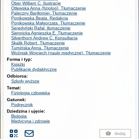
Ober William C.
Ilustracje
Otlewska Anna (fizjolog).
Tłumaczenie
Paleczny Bartłomiej.
Tłumaczenie
Ponikowska Beata.
Redakcja
Ponikowska Małgorzata.
Tłumaczenie
Seredyński Rafał.
tłumaczenie
Siennicka Agnieszka E.
Tłumaczenie
Silverthorn Andrew C.
Konsultacja
Skalik Robert.
Tłumaczenie
Tumińska Anna.
Tłumaczenie
Woźniak Wojciech (nauki medyczne).
Tłumaczenie
Forma i typ
Książki
Publikacje dydaktyczne
Odbiorca
Szkoły wyższe
Temat
Fizjologia człowieka
Gatunek
Podręcznik
Dziedzina i ujęcie
Biologia
Medycyna i zdrowie
dodaj