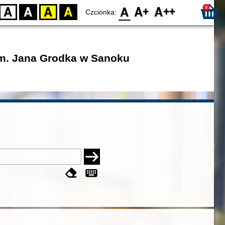
0
D
BW
YB
BY
F0
F1
F2
Czcionka:
im. Jana Grodka w Sanoku