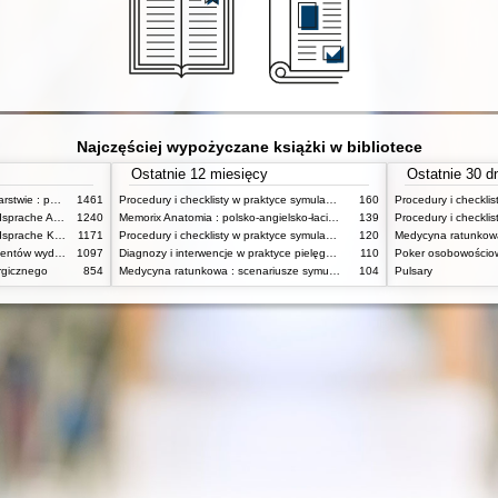
Najczęściej wypożyczane książki w bibliotece
Ostatnie 12 miesięcy
Ostatnie 30 d
Metodologia badań w pielęgniarstwie : podręcznik dla studiów medycznych
1461
Procedury i checklisty w praktyce symulacji medycznej : Kompetencje pielęgniarskie T. 2
160
Menschen : Deutsch als Fremdsprache Arbeitsbuch
1240
Memorix Anatomia : polsko-angielsko-łacińskie mianownictwo anatomiczne
139
Menschen : Deutsch als Fremdsprache Kursbuch
1171
Procedury i checklisty w praktyce symulacji medycznej : Kompetencje pielęgniarskie Tom 1
120
Chirurgia : Podręcznik dla studentów wydziałów nauk o zdrowiu
1097
Diagnozy i interwencje w praktyce pielęgniarskiej
110
rgicznego
854
Medycyna ratunkowa : scenariusze symulacyjne
104
Pulsary