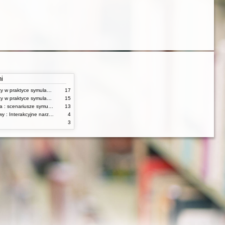
ni
Procedury i checklisty w praktyce symulacji medycznej : Kompetencje pielęgniarskie T. 2
17
Procedury i checklisty w praktyce symulacji medycznej : Kompetencje pielęgniarskie Tom 1
15
Medycyna ratunkowa : scenariusze symulacyjne
13
Poker osobowościowy : Interakcyjne narzędzie służące rozwojowi zespołów, grup i jednostek
4
3